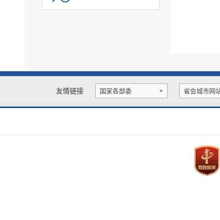
公共文化服务
旅游领域
食品药品监管
生态环境
涉农补贴
重大建设项目信息公开
优化营商环境
扩大有效投资
财政信息
国资国企
应急管理
社会组织
慈善信息
户籍管理