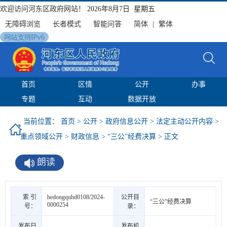
欢迎访问河东区政府网站！
2026年8月7日 星期五
无障碍浏览
长者模式
智能问答
简体
|
繁体
首页
区情
公开
办事
专题
互动
数据开放
当前位置：
首页
>
公开
>
政府信息公开
>
法定主动公开内容
>
重点领域公开
>
财政信息
>
“三公”经费决算
> 正文
朗读
索 引
hedongquhd0108/2024-
公开目
“三公”经费决算
0000254
号：
录：
发布日
发布机