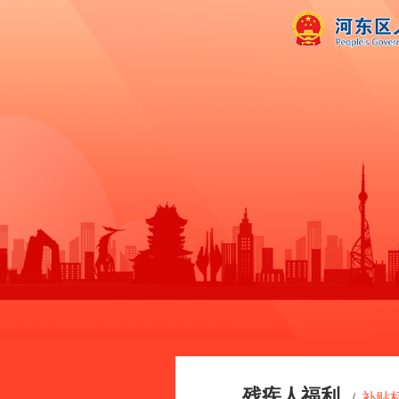
残疾人福利
（
补贴