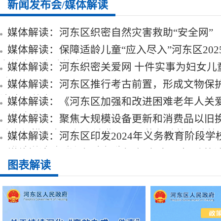
新闻发布会/媒体解读
媒体解读：河东区织密自然灾害救助“安全网”
媒体解读：保障适龄儿童“应入尽入”河东区202
务教育招生政策发布
媒体解读：河东织密关爱网 十件实事为妇女儿
“加码”
媒体解读：河东区推行考古前置，形成文物保
济建设共赢
媒体解读：《河东区加强和改进困难老年人关
工作方案》
媒体解读：聚焦大规模设备更新和消费品以旧
动大规模设备更新和消费品以旧换新政策直达快
媒体解读：河东区印发2024年义务教育阶段学
工作实施方案确保阳光招生
媒体解读：《河东区2023年度“免申即享”政策
图表解读
（第二批）》
媒体解读：推动“无废”城市发展，擦亮城市绿
底色