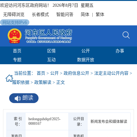
欢迎访问河东区政府网站！
2026年8月7日 星期五
无障碍浏览
长者模式
智能问答
简体
|
繁体
首页
区情
公开
办事
专题
互动
数据开放
当前位置：
首页
>
公开
>
政府信息公开
>
法定主动公开内容
>
履职依据
>
政策解读
> 正文
朗读
索 引
hedongquhdqzf/2025-
公开目
新闻发布会和媒体解读
0000167
号：
录：
发布日
发布机