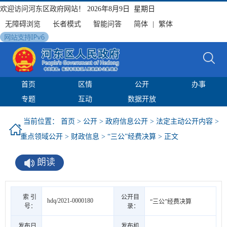
欢迎访问河东区政府网站！
2026年8月9日 星期日
无障碍浏览
长者模式
智能问答
简体
|
繁体
首页
区情
公开
办事
专题
互动
数据开放
当前位置：
首页
>
公开
>
政府信息公开
>
法定主动公开内容
>
重点领域公开
>
财政信息
>
“三公”经费决算
> 正文
朗读
索 引
公开目
hdq/2021-0000180
“三公”经费决算
号：
录：
发布日
发布机