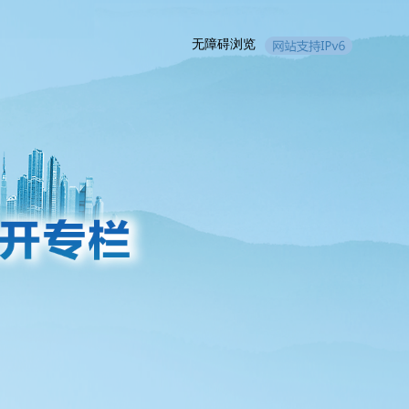
无障碍浏览