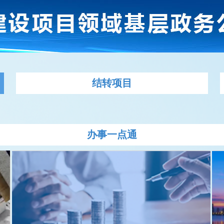
结转项目
办事一点通