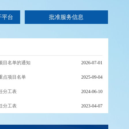
开平台
批准服务信息
大项目名单的通知
2026-07-01
业重点项目名单
2025-09-04
责任分工表
2024-06-10
责任分工表
2023-04-07