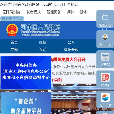
欢迎访问河东区政府网站！
2026年8月7日 星期五
无障碍浏览
长者模式
智能问答
简体
|
繁体
智能问答
首页
区情
公开
办事
用户中心
专题
互动
数据开放
全区服务业高质量发展大会召开
客户端
河东融媒讯 8月6日下午，全区服务业高质量发展大会召开，会议深
入学习贯彻习近平总书记关于服务业发展的重要指示精神，落实...
[详细]
爱山东
河东首发