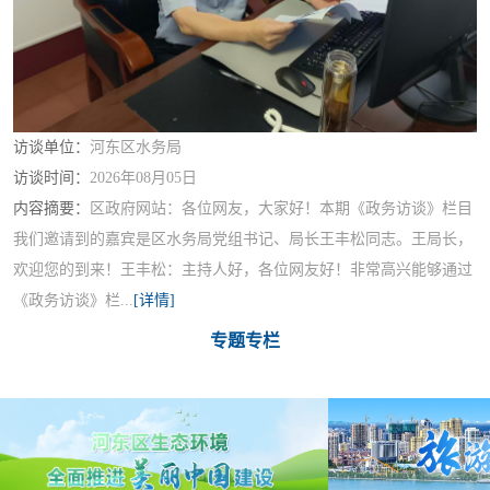
访谈单位：
河东区水务局
访谈时间：
2026年08月05日
内容摘要：
区政府网站：各位网友，大家好！本期《政务访谈》栏目
我们邀请到的嘉宾是区水务局党组书记、局长王丰松同志。王局长，
欢迎您的到来！王丰松：主持人好，各位网友好！非常高兴能够通过
《政务访谈》栏...
[详情]
专题专栏