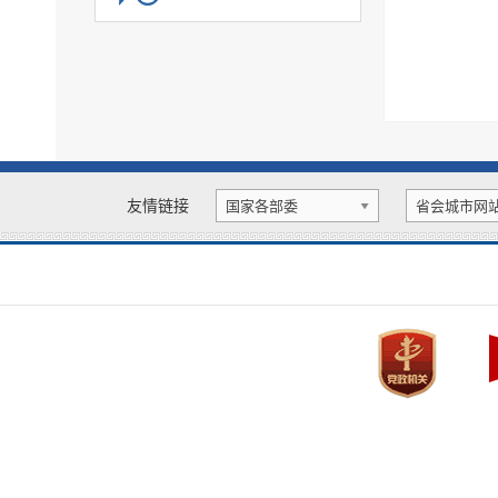
公共文化服务
旅游领域
食品药品监管
生态环境
涉农补贴
重大建设项目信息公开
优化营商环境
扩大有效投资
财政信息
国资国企
应急管理
社会组织
慈善信息
户籍管理