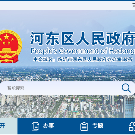
开
办事
专题