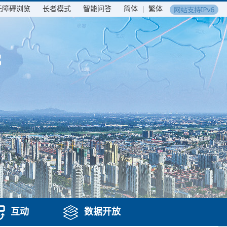
无障碍浏览
长者模式
智能问答
简体
|
繁体
互动
数据开放