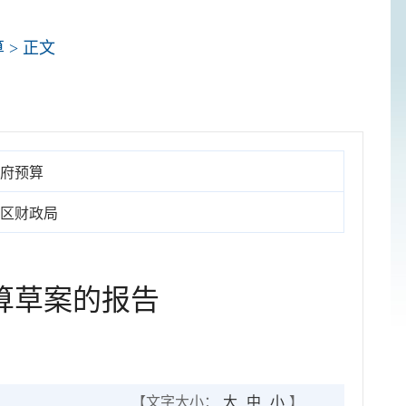
算
> 正文
府预算
区财政局
预算草案的报告
【文字大小：
大
中
小
】