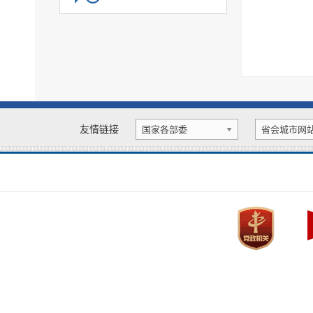
公共文化服务
旅游领域
食品药品监管
生态环境
涉农补贴
重大建设项目信息公开
优化营商环境
扩大有效投资
财政信息
国资国企
应急管理
社会组织
慈善信息
户籍管理