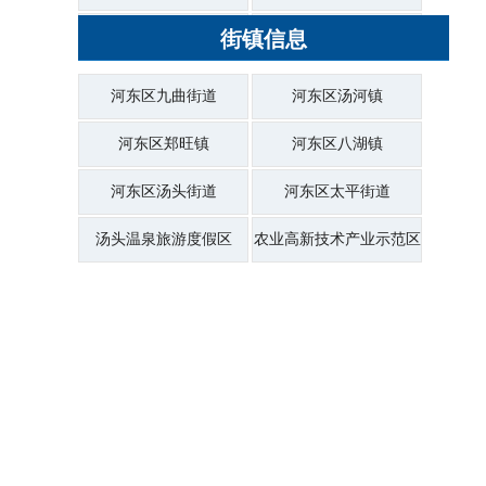
河东区审计局
街镇信息
河东区行政审批服务局
河东区市场监督管理局
河东区综合行政执法局
河东区九曲街道
河东区汤河镇
河东区统计局
河东区医疗保障局
河东区郑旺镇
河东区八湖镇
河东区大数据局
河东区信访局
河东区汤头街道
河东区太平街道
河东区供销社
河东区投资促进中心
汤头温泉旅游度假区
农业高新技术产业示范区
河东区商城管委会
河东区机关事务服务中心
河东区城建中心
河东区公路中心
河东交通运输分局
河东生态环境分局