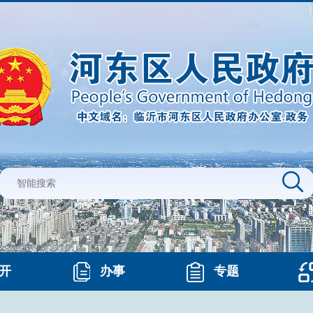
开
办事
专题