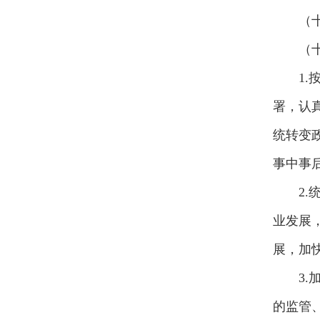
（
（
1
署，认
统转变
事中事
2
业发展
展，加
3
的监管