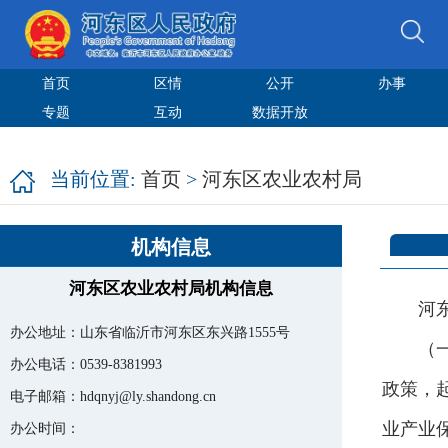
首页
区情
公开
办事
专题
互动
数据开放
当前位置:
首页
>
河东区农业农村局
机构信息
河东区农业农村局机构信息
河
办公地址：
山东省临沂市河东区东兴路1555号
（
办公电话：
0539-8381993
政策，
电子邮箱：
hdqnyj@ly.shandong.cn
业产业
办公时间：