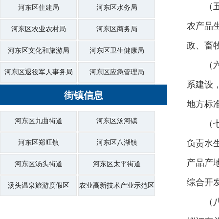
（
河东区住建局
河东区水务局
农产品
河东区农业农村局
河东区商务局
政、畜
河东区文化和旅游局
河东区卫生健康局
（
河东区退役军人事务局
河东区应急管理局
系建设
河东区审计局
街镇信息
河东区行政审批服务局
地方标
河东区市场监督管理局
河东区综合行政执法局
河东区九曲街道
河东区汤河镇
（
河东区统计局
河东区医疗保障局
负责水
河东区郑旺镇
河东区八湖镇
河东区大数据局
河东区信访局
产品产
河东区汤头街道
河东区太平街道
河东区供销社
河东区投资促进中心
综合开
汤头温泉旅游度假区
农业高新技术产业示范区
（
河东区商城管委会
河东区机关事务服务中心