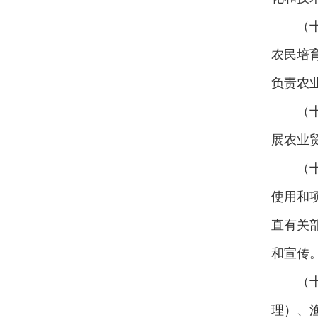
（
农民培
负责农
（
展农业
（
使用和
直有关
和宣传
（
理）、