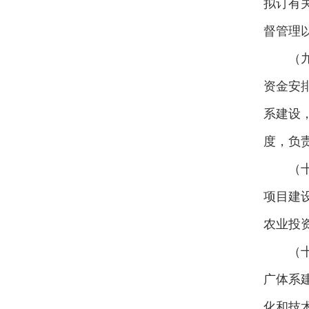
拟订有
河东区城建中心
河东区公路中心
督管理
河东交通运输分局
河东生态环境分局
（
资金安
系建设
度，负
（
项目建
农业投
（
广体系
化和技