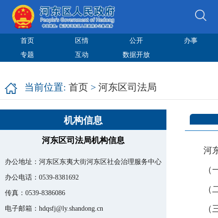
首页
区情
公开
办事
专题
互动
数据开放
当前位置:
首页
>
河东区司法局
机构信息
河东区司法局机构信息
河
办公地址：河东区东夷大街河东区社会治理服务中心
（
办公电话：0539-8381692
（
传真：0539-8386086
（
电子邮箱：
hdqsfj@ly.shandong.cn