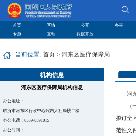
首页
区情
公开
办事
专题
互动
数据开放
当前位置:
首页
>
河东区医疗保障局
机构信息
河东区医疗保障局机构信息
河
办公地址：
（
临沂市河东区行政中心院内人社局楼二楼
拟订全
办公电话：0539-8391015
范性文
办公时间：