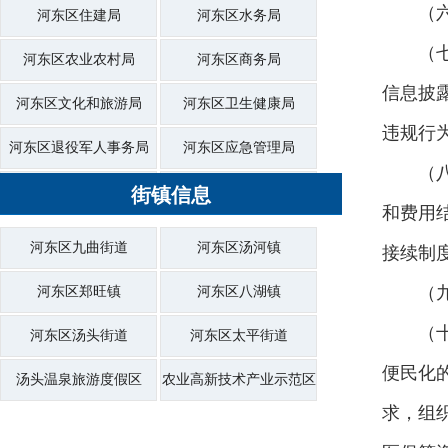
（
河东区住建局
河东区水务局
（
河东区农业农村局
河东区商务局
信息披
河东区文化和旅游局
河东区卫生健康局
违规行
河东区退役军人事务局
河东区应急管理局
（
河东区审计局
街镇信息
河东区行政审批服务局
和费用
河东区市场监督管理局
河东区综合行政执法局
河东区九曲街道
河东区汤河镇
接续制
河东区统计局
河东区医疗保障局
（
河东区郑旺镇
河东区八湖镇
河东区大数据局
河东区信访局
（
河东区汤头街道
河东区太平街道
河东区供销社
河东区投资促进中心
便民化
汤头温泉旅游度假区
农业高新技术产业示范区
求，组
河东区商城管委会
河东区机关事务服务中心