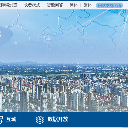
无障碍浏览
长者模式
智能问答
简体
|
繁体
互动
数据开放