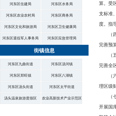
算。受
河东区住建局
河东区水务局
支标准
河东区农业农村局
河东区商务局
度。指
河东区文化和旅游局
河东区卫生健康局
（
河东区退役军人事务局
河东区应急管理局
完善预
河东区审计局
街镇信息
河东区行政审批服务局
（
河东区市场监督管理局
河东区综合行政执法局
河东区九曲街道
河东区汤河镇
完善全
河东区统计局
河东区医疗保障局
（
河东区郑旺镇
河东区八湖镇
河东区大数据局
河东区信访局
理区级
河东区汤头街道
河东区太平街道
河东区供销社
河东区投资促进中心
（
汤头温泉旅游度假区
农业高新技术产业示范区
开展国
河东区商城管委会
河东区机关事务服务中心