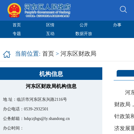
首页
区情
公开
办事
专题
互动
数据开放
当前位置:
首页
>
河东区财政局
机构信息
河东区财政局机构信息
河
地 址：
临沂市河东区东兴路2116号
财政局
办公电话：
0539-2932501
针政策
公务邮箱：
hdqczjbgs@ly.shandong.cn
济发展
办公时间：