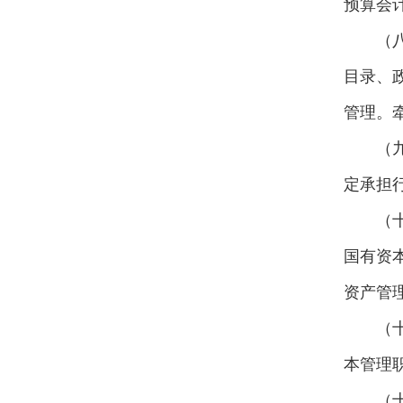
预算会
河东区城建中心
河东区公路中心
（
河东交通运输分局
河东生态环境分局
目录、
管理。
（
定承担
（
国有资
资产管
（
本管理
（