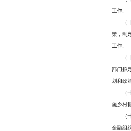
工作。
（
策，制
工作。
（
部门拟
划和政
（
施乡村
（
金融组