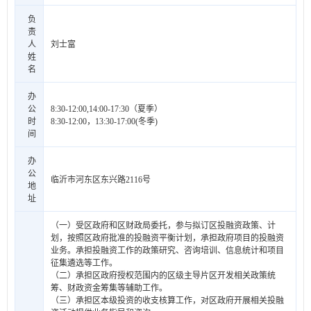
负
责
人
刘士富
姓
名
办
公
8:30-12:00,14:00-17:30（夏季）
时
8:30-12:00，13:30-17:00(冬季)
间
办
公
临沂市河东区东兴路2116号
地
址
（一）受区政府和区财政局委托，参与拟订区投融资政策、计
划，按照区政府批准的投融资平衡计划，承担政府项目的投融资
业务。承担投融资工作的政策研究、咨询培训、信息统计和项目
征集遴选等工作。
（二）承担区政府授权范围内的区级主导片区开发相关政策统
筹、财政资金筹集等辅助工作。
（三）承担区本级投资的收支核算工作，对区政府开展相关投融