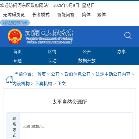
欢迎访问河东区政府网站！
2026年8月9日 星期日
无障碍浏览
长者模式
智能问答
简体
|
繁体
首页
区情
公开
办事
专题
互动
数据开放
当前位置：
首页
>
公开
>
政府信息公开
>
法定主动公开内容
>
内设机构
>
下属机构
> 正文
太平自然资源所
联
系
0539-2930755
方
式