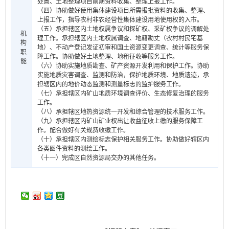
处置、土地整理项目前期资料收集、整理上报工作。
（四）协助做好使用集体建设项目所需报批资料的收集、整理、
上报工作，指导农村非农经营性集体建设用地使用权的入市。
（五）承担辖区内土地权属争议和探矿权、采矿权争议的调解处
机
理工作。承担辖区内土地权属调查、地籍勘丈（农村村民宅基
构
地）、不动产登记发证初审和国土资源变更调查、统计等服务保
职
障工作。协助做好土地整理、地租征收等服务工作。
能
（六）协助实施地质勘查、矿产资源开发利用和保护工作。协助
实施地质灾害调查、监测和防治，保护地质环境、地质遗迹，承
担辖区内的地价动态监测和测量标志的监护服务工作。
（七）承担辖区内矿山地质环境调查评价、生态修复治理的服务
工作。
（八）承担辖区地热资源统一开发和综合管理的技术服务工作。
（九）承担辖区内矿山矿业权出让收益征收上缴的服务保障工
作。配合做好有关规费收缴工作。
（十）承担辖区内测绘标志保护相关服务工作。协助做好辖区内
各类图件资料的测绘工作。
（十一）完成区自然资源局交办的其他任务。