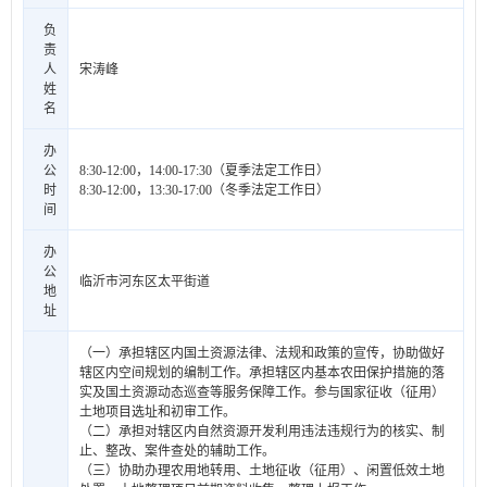
负
责
人
宋涛峰
姓
名
办
公
8:30-12:00，14:00-17:30（夏季法定工作日）
时
8:30-12:00，13:30-17:00（冬季法定工作日）
间
办
公
临沂市河东区太平街道
地
址
（一）承担辖区内国土资源法律、法规和政策的宣传，协助做好
辖区内空间规划的编制工作。承担辖区内基本农田保护措施的落
实及国土资源动态巡查等服务保障工作。参与国家征收（征用）
土地项目选址和初审工作。
（二）承担对辖区内自然资源开发利用违法违规行为的核实、制
止、整改、案件查处的辅助工作。
（三）协助办理农用地转用、土地征收（征用）、闲置低效土地