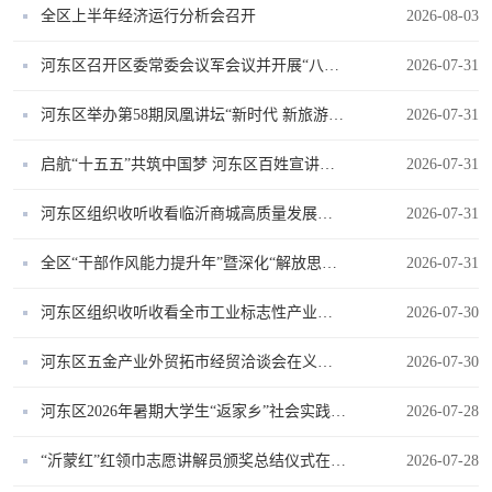
全区上半年经济运行分析会召开
2026-08-03
河东区召开区委常委会议军会议并开展“八一”走访慰问活动
2026-07-31
河东区举办第58期凤凰讲坛“新时代 新旅游：文旅融合新思考”专题报告会
2026-07-31
启航“十五五”共筑中国梦 河东区百姓宣讲大赛决赛圆满举办
2026-07-31
河东区组织收听收看临沂商城高质量发展工作领导小组第二次会议召开
2026-07-31
全区“干部作风能力提升年”暨深化“解放思想、对标学标”工作推进会召开
2026-07-31
河东区组织收听收看全市工业标志性产业链二季度工作推进会
2026-07-30
河东区五金产业外贸拓市经贸洽谈会在义乌举行
2026-07-30
河东区2026年暑期大学生“返家乡”社会实践活动正式启动
2026-07-28
“沂蒙红”红领巾志愿讲解员颁奖总结仪式在河东区举行
2026-07-28