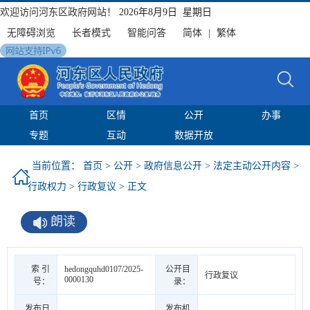
欢迎访问河东区政府网站！
2026年8月9日 星期日
无障碍浏览
长者模式
智能问答
简体
|
繁体
首页
区情
公开
办事
专题
互动
数据开放
当前位置：
首页
>
公开
>
政府信息公开
>
法定主动公开内容
>
行政权力
>
行政复议
> 正文
朗读
索 引
hedongquhd0107/2025-
公开目
行政复议
0000130
号：
录：
发布日
发布机