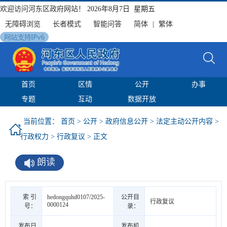
欢迎访问河东区政府网站！
2026年8月7日 星期五
无障碍浏览
长者模式
智能问答
简体
|
繁体
首页
区情
公开
办事
专题
互动
数据开放
当前位置：
首页
>
公开
>
政府信息公开
>
法定主动公开内容
>
行政权力
>
行政复议
> 正文
朗读
索 引
hedongquhd0107/2025-
公开目
行政复议
0000124
号：
录：
发布日
发布机