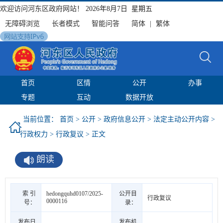
欢迎访问河东区政府网站！
2026年8月7日 星期五
无障碍浏览
长者模式
智能问答
简体
|
繁体
首页
区情
公开
办事
专题
互动
数据开放
当前位置：
首页
>
公开
>
政府信息公开
>
法定主动公开内容
>
行政权力
>
行政复议
> 正文
朗读
索 引
hedongquhd0107/2025-
公开目
行政复议
0000116
号：
录：
发布日
发布机