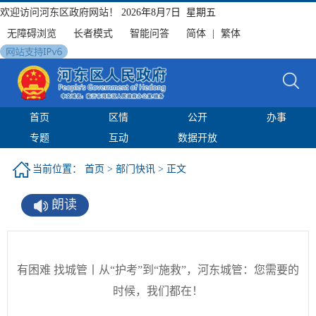
欢迎访问河东区政府网站！
2026年8月7日 星期五
无障碍浏览
长者模式
智能问答
简体
|
繁体
首页
区情
公开
办事
专题
互动
数据开放
当前位置：
首页
>
部门快讯
> 正文
朗读
有困难 找城管丨从“护考”到“施救”，河东城管：您需要的
时候，我们都在！