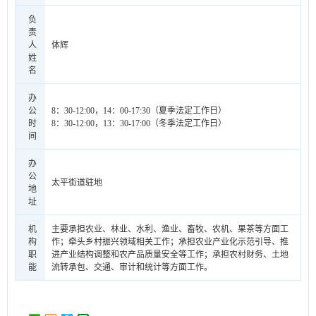
负
责
人
体辉
姓
名
办
公
8：30-12:00，14：00-17:30（夏季法定工作日）
时
8：30-12:00，13：30-17:00（冬季法定工作日）
间
办
公
太平街道驻地
地
址
机
主要承担农业、林业、水利、渔业、畜牧、农机、果茶等方面工
构
作；牵头乡村振兴领域相关工作；承担农业产业化示范引导、推
职
进产业结构调整和农产品质量安全等工作；承担农村财务、土地
能
流转承包、交通、审计和统计等方面工作。