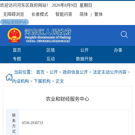
欢迎访问河东区政府网站！
2026年8月9日 星期日
无障碍浏览
长者模式
智能问答
简体
|
繁体
首页
区情
公开
办事
专题
互动
数据开放
当前位置：
首页
>
公开
>
政府信息公开
>
法定主动公开内容
>
内设机构
>
下属机构
> 正文
农业和财经服务中心
联
系
0539-2930733
方
式