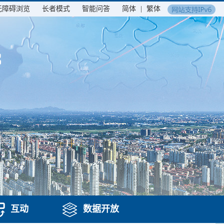
无障碍浏览
长者模式
智能问答
简体
|
繁体
互动
数据开放