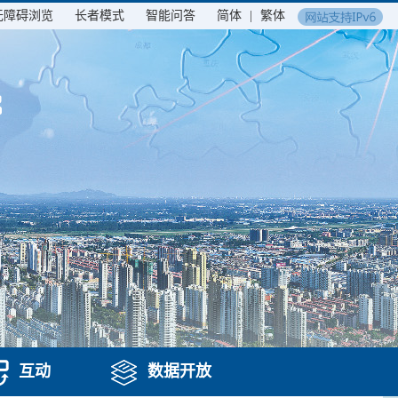
无障碍浏览
长者模式
智能问答
简体
|
繁体
互动
数据开放