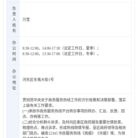
负
责
人
万莹
姓
名
办
公
8:30-12:00，14:00-17:30（法定工作日，夏季）；
时
8:30-12:00，13:30-17:00（法定工作日，冬季）。
间
办
公
河东区东夷大街1号
地
址
贯彻党中央关于政务服务热线工作的方针政策和决策部署，落实
上级有关工作要求。
(一)承担市政务服务热线平台转办事项的转办、汇总、反馈、回
访、存档等工作。
(二)综合分析群众诉求，及时向区委区政府报告重要社情民意。
梳理热点、难点诉求，形成热线舆情专报，呈区政府领导及相关
部门批办。编发12345 市民服务热线《周报》《月报》等，为领