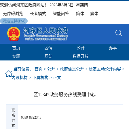
欢迎访问河东区政府网站！
2026年8月6日 星期四
无障碍浏览
长者模式
智能问答
简体
|
繁体
首页
区情
公开
办事
专题
互动
数据开放
当前位置：
首页
>
公开
>
政府信息公开
>
法定主动公开内容
>
内设机构
>
下属机构
> 正文
区12345政务服务热线受理中心
联
系
0539-8822345
方
式