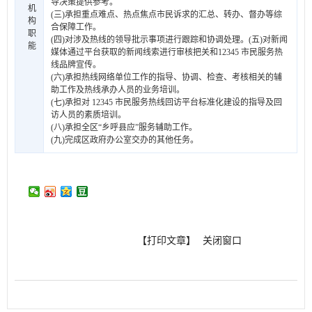
导决策提供参考。
机
(三)承担重点难点、热点焦点市民诉求的汇总、转办、督办等综
构
合保障工作。
职
(四)对涉及热线的领导批示事项进行跟踪和协调处理。(五)对新闻
能
媒体通过平台获取的新闻线索进行审核把关和12345 市民服务热
线品牌宣传。
(六)承担热线网络单位工作的指导、协调、检查、考核相关的辅
助工作及热线承办人员的业务培训。
(七)承担对 12345 市民服务热线回访平台标准化建设的指导及回
访人员的素质培训。
(八)承担全区“乡呼县应”服务辅助工作。
(九)完成区政府办公室交办的其他任务。
【打印文章】
关闭窗口