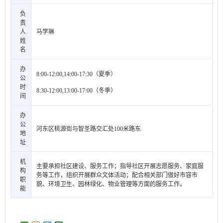
负
责
人
马学琳
姓
名
办
8:00-12:00,14:00-17:30（夏季）
公
时
8:30-12:00,13:00-17:00（冬季）
间
办
公
河东区桃源街与智圣路交汇处100米路东
地
址
机
主要承担社区建设、服务工作；指导社区开展志愿服务、家庭服
构
务等工作，组织开展群众文体活动；配合相关部门做好市容市
职
貌、环境卫生、园林绿化、物业管理等方面的服务工作。
能