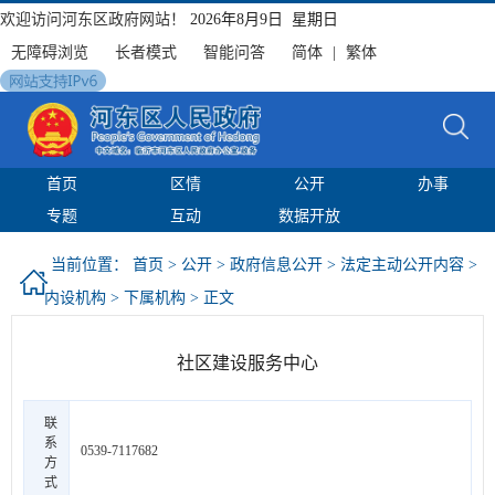
欢迎访问河东区政府网站！
2026年8月9日 星期日
无障碍浏览
长者模式
智能问答
简体
|
繁体
首页
区情
公开
办事
专题
互动
数据开放
当前位置：
首页
>
公开
>
政府信息公开
>
法定主动公开内容
>
内设机构
>
下属机构
> 正文
社区建设服务中心
联
系
0539-7117682
方
式