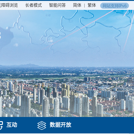
无障碍浏览
长者模式
智能问答
简体
|
繁体
互动
数据开放