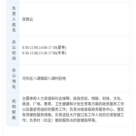
负
责
人
张艳云
姓
名
办
公
8:30-12:00,14:00-17:30(夏季)
时
8:30-12:00,13:30-17:00(冬季)
间
办
公
河东区八湖镇邵八湖村驻地
地
址
主要承担人力资源和社会保障、民政优抚、残联、科技、文化、
机
旅游、广电、教育、卫生健康和计划生育等方面的政务服务工作
构
以及基层党组织的服务工作；负责对接县级政务服务中心，落实
职
各项便民服务措施，负责进驻大厅窗口及工作人员的日常管理工
能
作；负责村（社区）便民服务点的管理指导等。