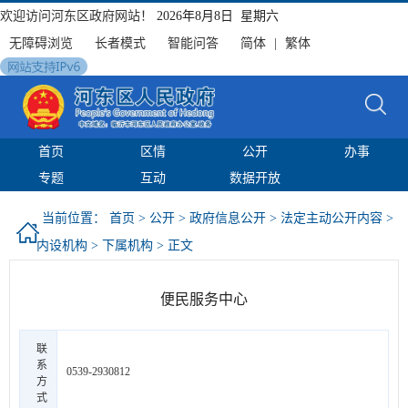
欢迎访问河东区政府网站！
2026年8月8日 星期六
无障碍浏览
长者模式
智能问答
简体
|
繁体
首页
区情
公开
办事
专题
互动
数据开放
当前位置：
首页
>
公开
>
政府信息公开
>
法定主动公开内容
>
内设机构
>
下属机构
> 正文
便民服务中心
联
系
0539-2930812
方
式