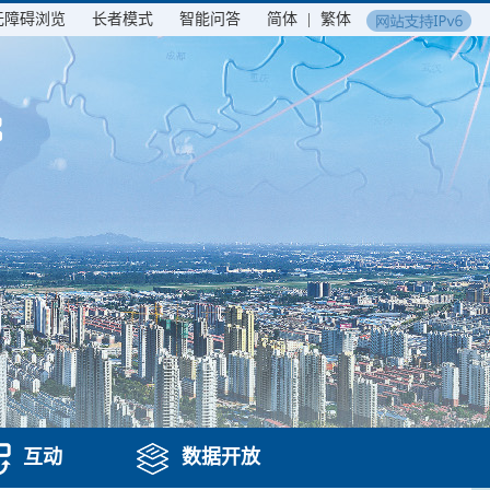
无障碍浏览
长者模式
智能问答
简体
|
繁体
互动
数据开放