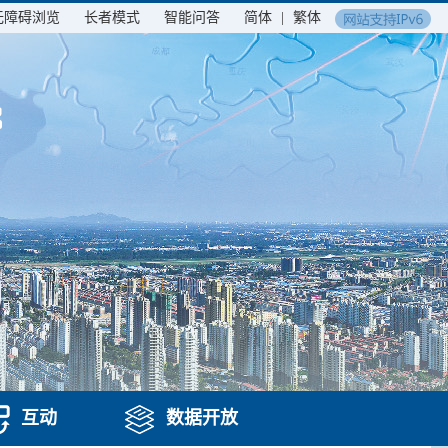
无障碍浏览
长者模式
智能问答
简体
|
繁体
互动
数据开放