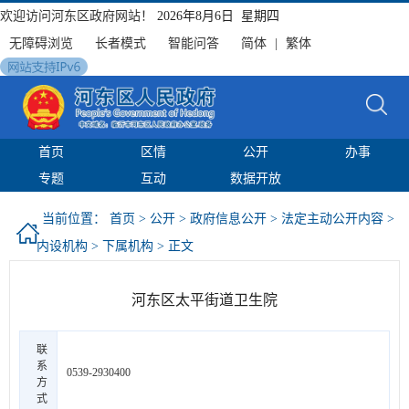
欢迎访问河东区政府网站！
2026年8月6日 星期四
无障碍浏览
长者模式
智能问答
简体
|
繁体
首页
区情
公开
办事
专题
互动
数据开放
当前位置：
首页
>
公开
>
政府信息公开
>
法定主动公开内容
>
内设机构
>
下属机构
> 正文
河东区太平街道卫生院
联
系
0539-2930400
方
式