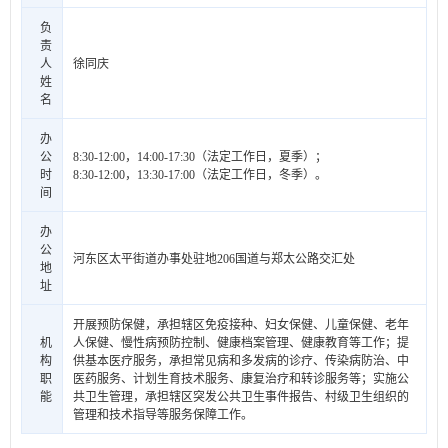
负
责
人
徐同庆
姓
名
办
公
8:30-12:00，14:00-17:30（法定工作日，夏季）；
时
8:30-12:00，13:30-17:00（法定工作日，冬季）。
间
办
公
河东区太平街道办事处驻地206国道与郑太公路交汇处
地
址
开展预防保健，承担辖区免疫接种、妇女保健、儿童保健、老年
机
人保健、慢性病预防控制、健康档案管理、健康教育等工作；提
构
供基本医疗服务，承担常见病和多发病的诊疗、传染病防治、中
职
医药服务、计划生育技术服务、康复治疗和转诊服务等；实施公
能
共卫生管理，承担辖区突发公共卫生事件报告、村级卫生组织的
管理和技术指导等服务保障工作。