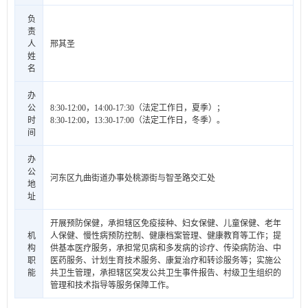
负
责
人
邢其圣
姓
名
办
公
8:30-12:00，14:00-17:30（法定工作日，夏季）；
时
8:30-12:00，13:30-17:00（法定工作日，冬季）。
间
办
公
河东区九曲街道办事处桃源街与智圣路交汇处
地
址
开展预防保健，承担辖区免疫接种、妇女保健、儿童保健、老年
机
人保健、慢性病预防控制、健康档案管理、健康教育等工作；提
构
供基本医疗服务，承担常见病和多发病的诊疗、传染病防治、中
职
医药服务、计划生育技术服务、康复治疗和转诊服务等；实施公
能
共卫生管理，承担辖区突发公共卫生事件报告、村级卫生组织的
管理和技术指导等服务保障工作。