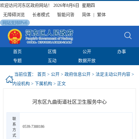
欢迎访问河东区政府网站！
2026年8月6日 星期四
无障碍浏览
长者模式
智能问答
简体
|
繁体
首页
区情
公开
办事
专题
互动
数据开放
当前位置：
首页
>
公开
>
政府信息公开
>
法定主动公开内容
>
内设机构
>
下属机构
> 正文
河东区九曲街道社区卫生服务中心
联
系
0539-7388186
方
式