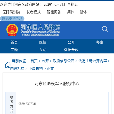
欢迎访问河东区政府网站！
2026年8月7日 星期五
无障碍浏览
长者模式
智能问答
简体
|
繁体
首页
区情
公开
办事
专题
互动
数据开放
当前位置：
首页
>
公开
>
政府信息公开
>
法定主动公开内容
>
内设机构
>
下属机构
> 正文
河东区退役军人服务中心
联
系
0539-8397081
方
式