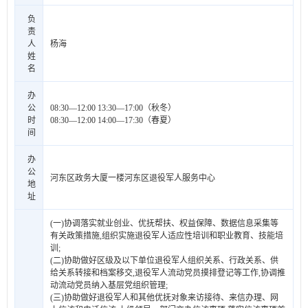
负
责
人
杨海
姓
名
办
公
08:30—12:00 13:30—17:00（秋冬）
时
08:30—12:00 14:00—17:30（春夏）
间
办
公
河东区政务大厦一楼河东区退役军人服务中心
地
址
(一)协调落实就业创业、优抚帮扶、权益保障、数据信息采集等
有关政策措施,组织实施退役军人适应性培训和职业教育、技能培
训;
(二)协助做好区级及以下单位退役军人组织关系、行政关系、供
给关系转接和档案移交,退役军人流动党员摸排登记等工作,协调推
动流动党员纳入基层党组织管理;
(三)协助做好退役军人和其他优抚对象来访接待、来信办理、网