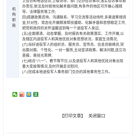
上信访和电话信访,上级领导、部门交办信访事项,落实信访事项首
办责任,依法及时就地化解矛盾问题,有条件的地区可开展心理疏
机
导、法律服务等工作;
构
四)搭建政策咨询、沟通联系、学习交流等活动场所,多渠道筹措资
职
金,针对性、常态化开展精准帮扶援助、化解矛盾和思想稳定工作,
能
把党和政府的关怀温暖送到每一个退役军人身边;
(五)全面摸清、动态掌握、及时报告有关政策落实、工作开展,以
及辖区内退役军人和其他优抚对象思想状况、家庭生活情况;
(六)当好退役军人的组织员、服务员、宣传员、信息员联络员,突
出面对面、个性化、一对一服务,主动宣讲政策、解决问题,送立功
喜报、悬挂光荣牌;
(七)结合“八一”、春节等节日,以及退役军人和其他优抚对象出现
重大变故等情况,及时开展走访慰问;
(八)完成本地退役军人事务部门交办的其他事务性工作。
【打印文章】
关闭窗口