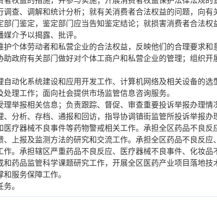
费者权益的措施，并参与实施；开展消费者权益保护法律法规的
行调查、调解和统计分析；就有关消费者合法权益的问题，向有
定部门鉴定，鉴定部门应当告知鉴定结论；就损害消费者合法权
播媒介予以揭露、批评。
维护个体劳动者和私营企业的合法权益，反映他们的合理要求和
协助政府有关部门做好对个体工商户和私营企业的管理；组织开
理自动化系统建设和应用开发工作、计算机网络及相关设备的选
及处理工作；面向社会提供市场监管信息咨询服务。
受理举报相关信息；负责跟踪、督促、审查重要投诉举报办理情
理、分析、存档、通报和回访，指导协调镇街监管所投诉举报办
和医疗器械不良事件等药物警戒相关工作。承担全区药品不良反
馈、上报及监测方法的研究和交流工作。承担全区药品不良反应
工作。承担辖区严重药品不良反应、医疗器械不良事件、化妆品
戒和药品监管科学课题研究工作，开展全区医药产业项目落地技
撑和服务保障工作。
任务。