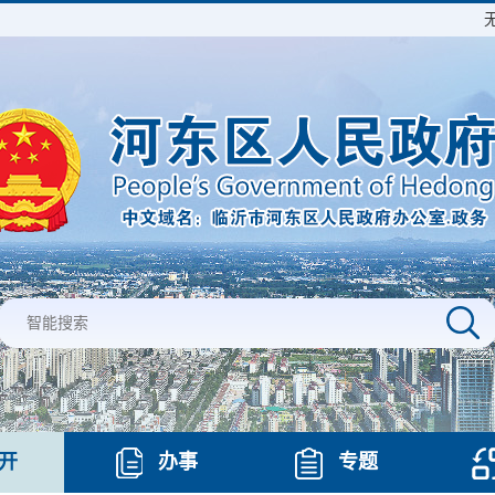
开
办事
专题