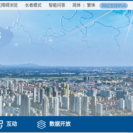
无障碍浏览
长者模式
智能问答
简体
|
繁体
互动
数据开放