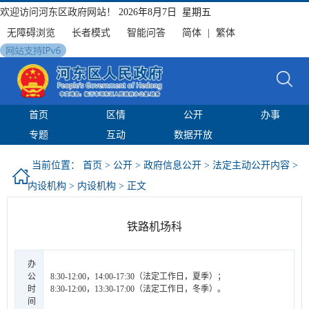
欢迎访问河东区政府网站！
2026年8月7日 星期五
无障碍浏览
长者模式
智能问答
简体
|
繁体
首页
区情
公开
办事
专题
互动
数据开放
当前位置：
首页
>
公开
>
政府信息公开
>
法定主动公开内容
>
内设机构
>
内设机构
> 正文
铁路机场科
办
公
8:30-12:00，14:00-17:30（法定工作日，夏季）；
时
8:30-12:00，13:30-17:00（法定工作日，冬季）。
间