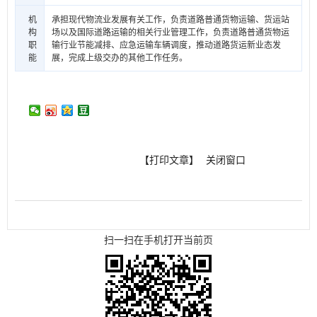
机
承担现代物流业发展有关工作，负责道路普通货物运输、货运站
构
场以及国际道路运输的相关行业管理工作，负责道路普通货物运
职
输行业节能减排、应急运输车辆调度，推动道路货运新业态发
能
展，完成上级交办的其他工作任务。
【打印文章】
关闭窗口
扫一扫在手机打开当前页