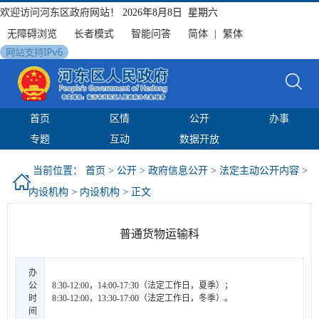
欢迎访问河东区政府网站！
2026年8月8日 星期六
无障碍浏览
长者模式
智能问答
简体
|
繁体
首页
区情
公开
办事
专题
互动
数据开放
当前位置：
首页
>
公开
>
政府信息公开
>
法定主动公开内容
>
内设机构
>
内设机构
> 正文
普通货物运输科
办
公
8:30-12:00，14:00-17:30（法定工作日，夏季）；
时
8:30-12:00，13:30-17:00（法定工作日，冬季）。
间