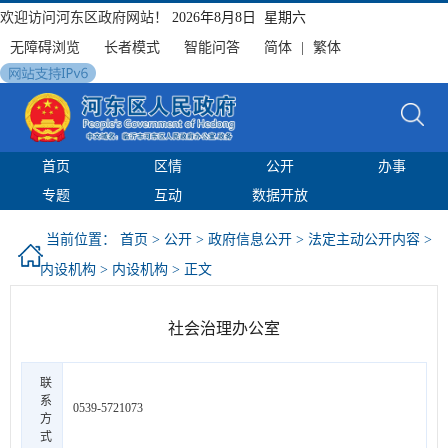
欢迎访问河东区政府网站！
2026年8月8日 星期六
无障碍浏览
长者模式
智能问答
简体
|
繁体
首页
区情
公开
办事
专题
互动
数据开放
当前位置：
首页
>
公开
>
政府信息公开
>
法定主动公开内容
>
内设机构
>
内设机构
> 正文
社会治理办公室
联
系
0539-5721073
方
式