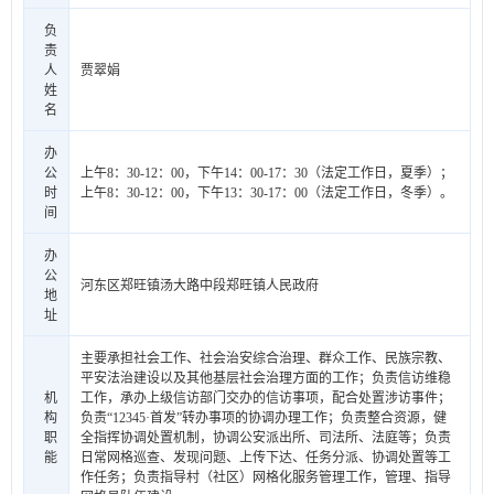
负
责
人
贾翠娟
姓
名
办
公
上午8：30-12：00，下午14：00-17：30（法定工作日，夏季）；
时
上午8：30-12：00，下午13：30-17：00（法定工作日，冬季）。
间
办
公
河东区郑旺镇汤大路中段郑旺镇人民政府
地
址
主要承担社会工作、社会治安综合治理、群众工作、民族宗教、
平安法治建设以及其他基层社会治理方面的工作；负责信访维稳
机
工作，承办上级信访部门交办的信访事项，配合处置涉访事件；
构
负责“12345·首发”转办事项的协调办理工作；负责整合资源，健
职
全指挥协调处置机制，协调公安派出所、司法所、法庭等；负责
能
日常网格巡查、发现问题、上传下达、任务分派、协调处置等工
作任务；负责指导村（社区）网格化服务管理工作，管理、指导