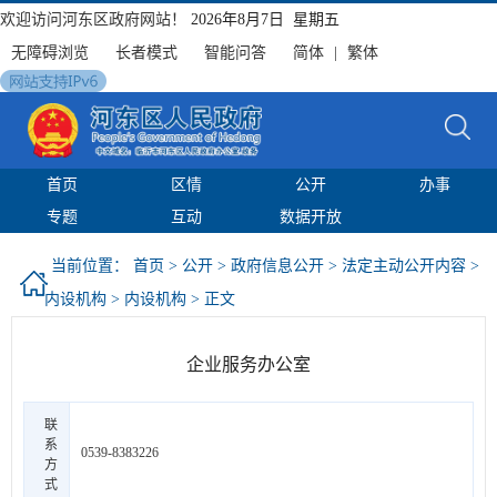
欢迎访问河东区政府网站！
2026年8月7日 星期五
无障碍浏览
长者模式
智能问答
简体
|
繁体
首页
区情
公开
办事
专题
互动
数据开放
当前位置：
首页
>
公开
>
政府信息公开
>
法定主动公开内容
>
内设机构
>
内设机构
> 正文
企业服务办公室
联
系
0539-8383226
方
式