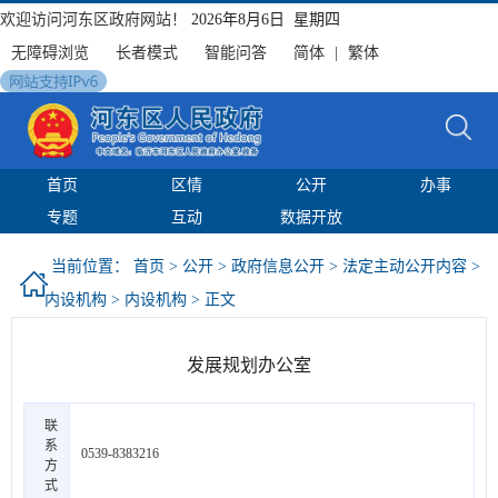
欢迎访问河东区政府网站！
2026年8月6日 星期四
无障碍浏览
长者模式
智能问答
简体
|
繁体
首页
区情
公开
办事
专题
互动
数据开放
当前位置：
首页
>
公开
>
政府信息公开
>
法定主动公开内容
>
内设机构
>
内设机构
> 正文
发展规划办公室
联
系
0539-8383216
方
式