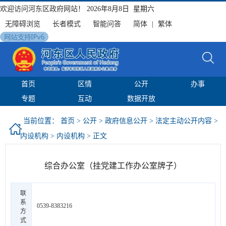
欢迎访问河东区政府网站！
2026年8月8日 星期六
无障碍浏览
长者模式
智能问答
简体
|
繁体
首页
区情
公开
办事
专题
互动
数据开放
当前位置：
首页
>
公开
>
政府信息公开
>
法定主动公开内容
>
内设机构
>
内设机构
> 正文
综合办公室（挂党建工作办公室牌子）
联
系
0539-8383216
方
式