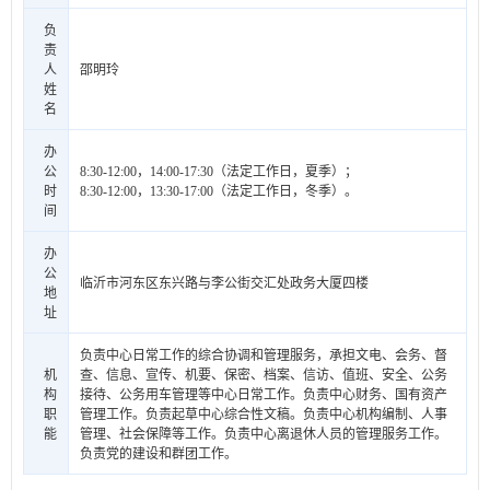
负
责
人
邵明玲
姓
名
办
公
8:30-12:00，14:00-17:30（法定工作日，夏季）；
时
8:30-12:00，13:30-17:00（法定工作日，冬季）。
间
办
公
临沂市河东区东兴路与李公街交汇处政务大厦四楼
地
址
负责中心日常工作的综合协调和管理服务，承担文电、会务、督
机
查、信息、宣传、机要、保密、档案、信访、值班、安全、公务
构
接待、公务用车管理等中心日常工作。负责中心财务、国有资产
职
管理工作。负责起草中心综合性文稿。负责中心机构编制、人事
能
管理、社会保障等工作。负责中心离退休人员的管理服务工作。
负责党的建设和群团工作。