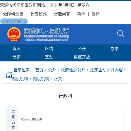
欢迎访问河东区政府网站！
2026年8月8日 星期六
无障碍浏览
长者模式
智能问答
简体
|
繁体
首页
区情
公开
办事
专题
互动
数据开放
当前位置：
首页
>
公开
>
政府信息公开
>
法定主动公开内容
>
内设机构
>
内设机构
> 正文
行政科
联
系
0539-8381210
方
式