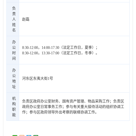
负
责
人
赵磊
姓
名
办
公
8:30-12:00，14:00-17:30（法定工作日，夏季）；
时
8:30-12:00，13:30-17:00（法定工作日，冬季）。
间
办
公
河东区东夷大街1号
地
址
机
负责区政府办公室财务、国有资产管理、物品采购工作；负责区
构
政府办公室日常事务工作；参与有关重大接待活动的组织协调工
职
作；参与区政府领导外出考察的联络协调工作。
能