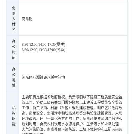
负
责
人
高秀财
姓
名
办
8:30-12:00,14:00-17:30(夏季)
公
8:30-12:00,13:30-17:00(冬季)
时
间
办
公
河东区八湖镇邵八湖村驻地
地
址
主要职责是根据省政府授权，负责限额以下建设工程质量安全监
管工作，协助上级有关部门做好限额以上建设工程质量安全监管
机
工作；负责乡镇、村居（社区）规划建设管理、棚户区和危房改
构
造、房屋安全、生活污水和垃圾处理等公共设施建设管理、人居
职
环境改善、环卫一体化等方面的工作；负责环境资源综合保护和
能
规划利用；负责农村饮用水水源地保护、生活污水和垃圾处理、
大气污染防治、畜禽养殖污染防治、土壤环境保护和工矿污染监