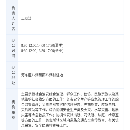
负
责
人
王友法
姓
名
办
公
8:30-12:00,14:00-17:30(夏季)
时
8:30-12:00,13:30-17:00(冬季)
间
办
公
河东区八湖镇邵八湖村驻地
地
址
主要承担社会治安综合治理、群众工作、信访、民族宗教以及其
他维护社会稳定方面的工作；负责安全生产等应急管理工作的综
机
合监督管理；负责自然灾害的信息报告、先期处置、应急自救、
构
灾后救助等工作，综合协调安全生产类及火灾、水旱灾害、地质
职
灾害等应急救援工作；协调公安派出所、司法所、法庭、检察室
能
等方面的工作；负责所辖区域内道路交通安全宣传教育、有关信
息采集、安全隐患排查等工作。