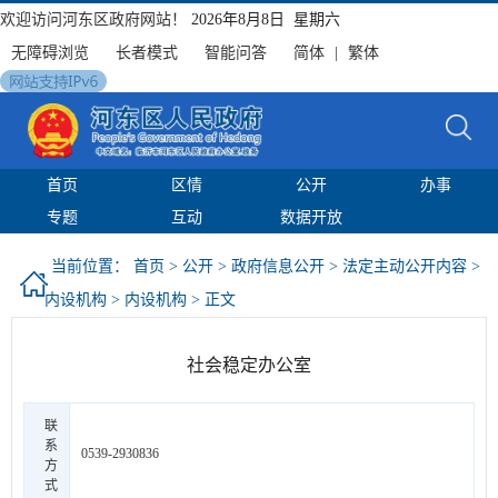
欢迎访问河东区政府网站！
2026年8月8日 星期六
无障碍浏览
长者模式
智能问答
简体
|
繁体
首页
区情
公开
办事
专题
互动
数据开放
当前位置：
首页
>
公开
>
政府信息公开
>
法定主动公开内容
>
内设机构
>
内设机构
> 正文
社会稳定办公室
联
系
0539-2930836
方
式