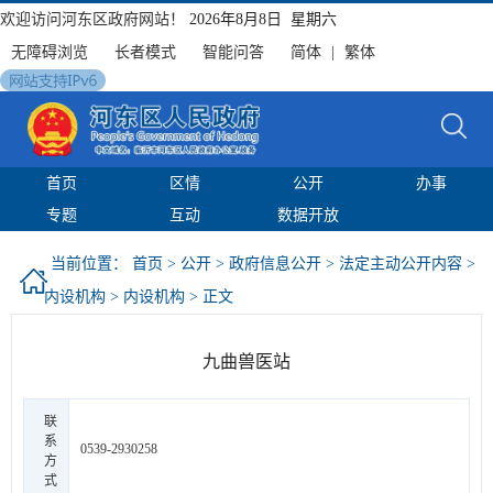
欢迎访问河东区政府网站！
2026年8月8日 星期六
无障碍浏览
长者模式
智能问答
简体
|
繁体
首页
区情
公开
办事
专题
互动
数据开放
当前位置：
首页
>
公开
>
政府信息公开
>
法定主动公开内容
>
内设机构
>
内设机构
> 正文
九曲兽医站
联
系
0539-2930258
方
式