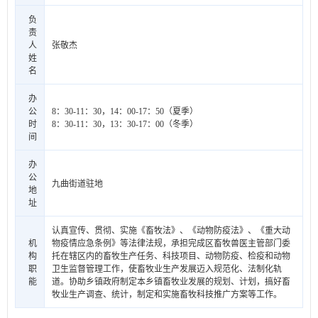
负
责
人
张敬杰
姓
名
办
公
8：30-11：30，14：00-17：50（夏季）
时
8：30-11：30，13：30-17：00（冬季）
间
办
公
九曲街道驻地
地
址
认真宣传、贯彻、实施《畜牧法》、《动物防疫法》、《重大动
机
物疫情应急条例》等法律法规，承担完成区畜牧兽医主管部门委
构
托在辖区内的畜牧生产任务、科技项目、动物防疫、检疫和动物
职
卫生监督管理工作，使畜牧业生产发展迈入规范化、法制化轨
能
道。协助乡镇政府制定本乡镇畜牧业发展的规划、计划，搞好畜
牧业生产调查、统计，制定和实施畜牧科技推广方案等工作。