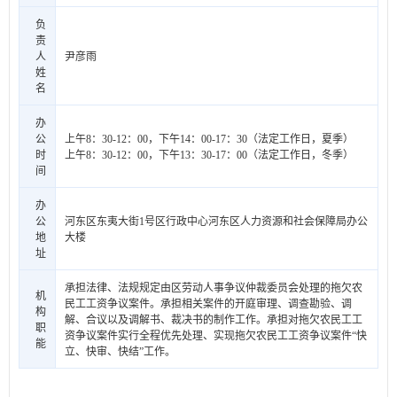
负
责
人
尹彦雨
姓
名
办
公
上午8：30-12：00，下午14：00-17：30（法定工作日，夏季）
时
上午8：30-12：00，下午13：30-17：00（法定工作日，冬季）
间
办
公
河东区东夷大街1号区行政中心河东区人力资源和社会保障局办公
地
大楼
址
承担法律、法规规定由区劳动人事争议仲裁委员会处理的拖欠农
机
民工工资争议案件。承担相关案件的开庭审理、调查勘验、调
构
解、合议以及调解书、裁决书的制作工作。承担对拖欠农民工工
职
资争议案件实行全程优先处理、实现拖欠农民工工资争议案件“快
能
立、快审、快结”工作。