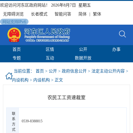
欢迎访问河东区政府网站！
2026年8月7日 星期五
无障碍浏览
长者模式
智能问答
简体
|
繁体
首页
区情
公开
办事
专题
互动
数据开放
当前位置：
首页
>
公开
>
政府信息公开
>
法定主动公开内容
>
内设机构
>
内设机构
> 正文
农民工工资速裁室
联
系
0539-8388815
方
式