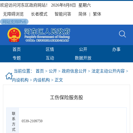
欢迎访问河东区政府网站！
2026年8月8日 星期六
无障碍浏览
长者模式
智能问答
简体
|
繁体
首页
区情
公开
办事
专题
互动
数据开放
当前位置：
首页
>
公开
>
政府信息公开
>
法定主动公开内容
>
内设机构
>
内设机构
> 正文
工伤保险服务股
联
系
0539-2109759
方
式