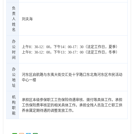
负
责
人
刘夫海
姓
名
办
公
上午8：30-12：00，下午14：00-17：30（法定工作日，夏季）
时
上午8：30-12：00，下午13：30-17：00（法定工作日，冬季）
间
办
公
河东区启航路与东夷大街交汇处十字路口东北角河东区市民活动
地
中心一楼
址
机
承担区本级参保职工工伤保险待遇审核、拨付等具体工作。承担
构
工伤保险费率核定的相关具体工作。承担全残人员及工亡职工供
职
养亲属定期待遇的调整发放工作。
能