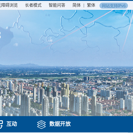
无障碍浏览
长者模式
智能问答
简体
|
繁体
互动
数据开放